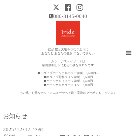
080-3145-0040
虹が 空と大地をつなぐように
あなたと あなたの色を つないできたい
カラーサロン イリーデは
福島県郡山市にある小さなサロンです
◆13タイプパーソナルカラー診断 5,500円～
◆81タイプ骨格ライン診断 5,500円
◆パーソナルイメージ診断 6,500円
◆パーソナルカラーメイク 4,000円
その他、お得なセットメニューやペア割・学割のクーポンもございます
お知らせ
2025
12
17
/
/
13:52