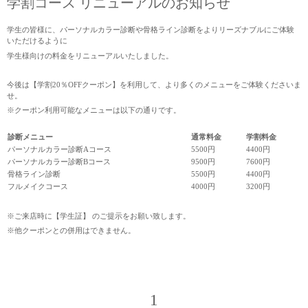
学割コース リニューアルのお知らせ
学生の皆様に、パーソナルカラー診断や骨格ライン診断をよりリーズナブルにご体験
いただけるように
学生様向けの料金をリニューアルいたしました。
今後は【学割20％OFFクーポン】を利用して、より多くのメニューをご体験くださいま
せ。
※クーポン利用可能なメニューは以下の通りです。
診断メニュー
通常料金
学割料金
パーソナルカラー診断Aコース
5500円
4400円
パーソナルカラー診断Bコース
9500円
7600円
骨格ライン診断
5500円
4400円
フルメイクコース
4000円
3200円
※ご来店時に【学生証】 のご提示をお願い致します。
※他クーポンとの併用はできません。
1