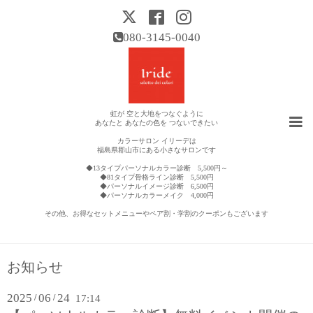
080-3145-0040
虹が 空と大地をつなぐように
あなたと あなたの色を つないできたい
カラーサロン イリーデは
福島県郡山市にある小さなサロンです
◆13タイプパーソナルカラー診断 5,500円～
◆81タイプ骨格ライン診断 5,500円
◆パーソナルイメージ診断 6,500円
◆パーソナルカラーメイク 4,000円
その他、お得なセットメニューやペア割・学割のクーポンもございます
お知らせ
2025
06
24
/
/
17:14