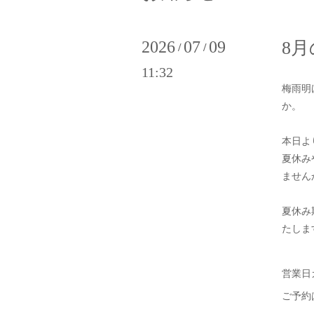
2026
07
09
8
/
/
11:32
梅雨明
か。
本日よ
夏休み
ません
夏休み
たしま
営業
ご予